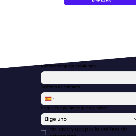
EMPEZAR
Nombre completo del Alumno
Teléfono de contacto
En que Energy Dance quieres bailar?
Elige uno
He leído y acepto la política de 